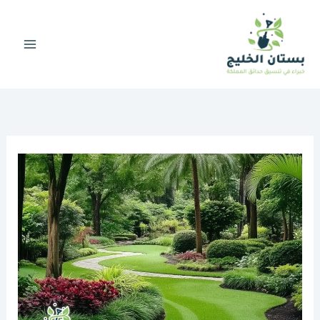
خطي
لى
لمحتوى