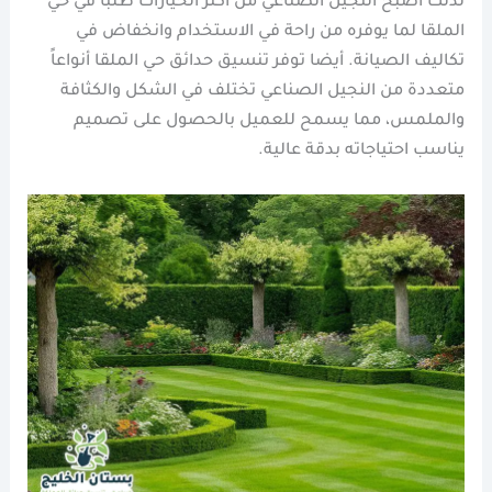
لذلك أصبح النجيل الصناعي من أكثر الخيارات طلباً في حي
الملقا لما يوفره من راحة في الاستخدام وانخفاض في
تكاليف الصيانة. أيضا توفر تنسيق حدائق حي الملقا أنواعاً
متعددة من النجيل الصناعي تختلف في الشكل والكثافة
والملمس، مما يسمح للعميل بالحصول على تصميم
يناسب احتياجاته بدقة عالية.