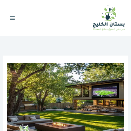
خطي
لى
لمحتوى