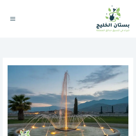
خطي
لى
لمحتوى